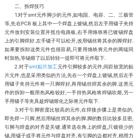
　　二、拆焊技巧
　　1.对于smt元件脚少的元件,如电阻、电容、二、三极管
等,先在PCB 板上其中一个焊盘上镀锡,然后左手用镊子夹持
元件放到安装位置并抵住电路板,右手用烙铁将已镀锡焊盘
上的引脚焊好.左手镊子可以松开,改用锡丝将其余的脚焊好.
如果要拆卸这类元件也很容易,只要用烙铁将元件的两端同
时加热,等锡熔了以后轻轻一提即可将元件取下.
　　2.对于
smt贴片加工
元件引脚较多的元件,间距较宽的贴
片元件,也是采用类似的方法,先在一个焊盘上镀锡,然后左手
用镊子夹持元件将一只脚焊好,再用锡丝焊其余的脚.这类元
件的拆卸一般用热风枪较好,一手持热风枪将焊锡吹熔,另一
手用镊子等夹具趁焊锡熔化之际将元件取下.
　　3.对于引脚密度比较高的元件,在焊接步骤上是类似的,
即先焊一只脚,然后用锡丝焊其余的脚.脚的数目比较多且密,
引脚与焊盘的对齐是关键.通常选在角上的焊盘,只镀很少的
锡,用镊子或手将元件与焊盘对齐,有引脚的边都对齐,稍用力