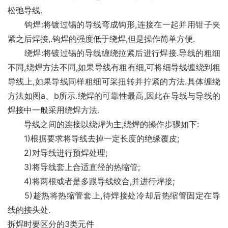
松弛导线.
　　钩焊:将镀过锡的导线弯成钩形,连接在一起并用钳子夹
紧之后焊接,.钩焊的强度低于绕焊,但是操作简单方便.
　　绕焊:将镀过锡的导线缠绕拉紧后进行焊接.导线的粗细
不同,绕焊方法不同,如果导线有粗有细,可将细导线缠绕到粗
导线上,如果导线同样粗细可采扭转并拧紧的方法.具体缠绕
方法如图a、b所示.绕焊的可靠性最高,因此在导线与导线的
焊接中一般采用绕焊方法.
　　导线之间的连接以绕焊为主,绕焊的操作步骤如下:
　　1)根据要求将导线去掉一定长度的绝缘覆皮;
　　2)对导线进行预焊处理;
　　3)将导线套上合适直径的热缩管;
　　4)将两根或者是多跟导线绞合,并进行焊接;
　　5)趁热将热缩管套上,待焊接处冷却后热缩管固定在导
线的接头处.
拆焊时要区分的3类元件