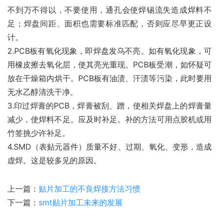
不到万不得以，不要使用，通孔会使焊锡流失造成焊料不
足；焊盘间距、面积也需要标准匹配，否则应尽早更正设
计。
2.PCB板有氧化现象，即焊盘发乌不亮。如有氧化现象，可
用橡皮擦去氧化层，使其亮光重现。PCB板受潮，如怀疑可
放在干燥箱内烘干。PCB板有油渍、汗渍等污染，此时要用
无水乙醇清洗干净。
3.印过焊膏的PCB，焊膏被刮、蹭，使相关焊盘上的焊膏量
减少，使焊料不足。应及时补足。补的方法可用点胶机或用
竹签挑少许补足。
4.SMD（表贴元器件）质量不好、过期、氧化、变形，造成
虚焊。这是较多见的原因。
上一篇：
贴片加工的不良焊接方法习惯
下一篇：
smt贴片加工未来的发展