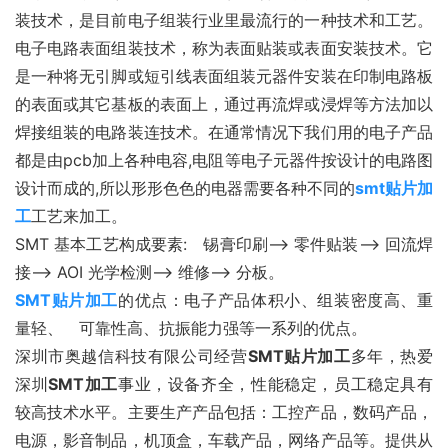
装技术，是目前电子组装行业里最流行的一种技术和工艺。
电子电路表面组装技术，称为表面贴装或表面安装技术。它
是一种将无引脚或短引线表面组装元器件安装在印制电路板
的表面或其它基板的表面上，通过再流焊或浸焊等方法加以
焊接组装的电路装连技术。在通常情况下我们用的电子产品
都是由pcb加上各种电容,电阻等电子元器件按设计的电路图
设计而成的,所以形形色色的电器需要各种不同的
smt贴片加
工
工艺来加工。
SMT 基本工艺构成要素:　锡膏印刷–> 零件贴装–> 回流焊
接–> AOI 光学检测–> 维修–> 分板。
SMT贴片加工
的优点：电子产品体积小、组装密度高、重
量轻、　可靠性高、抗振能力强等一系列的优点。
深圳市奥越信科技有限公司经营
SMT贴片加工
多年，热爱
深圳
SMT加工
事业，设备齐全，性能稳定，员工稳定具有
较高技术水平。主要生产产品包括：工控产品，数码产品，
电源，影音制品，机顶盒，车载产品，网络产品等。提供从