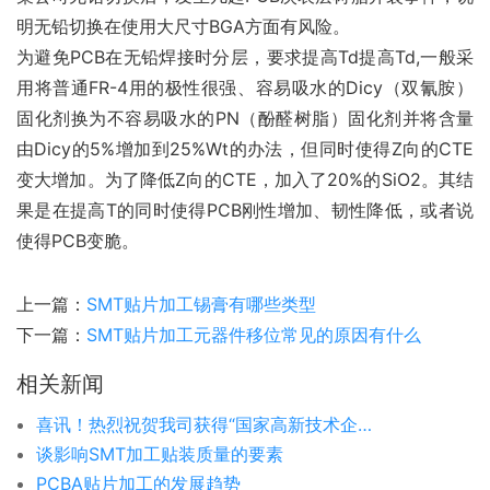
明无铅切换在使用大尺寸BGA方面有风险。
为避免PCB在无铅焊接时分层，要求提高Td提高Td,一般采
用将普通FR-4用的极性很强、容易吸水的Dicy（双氰胺）
固化剂换为不容易吸水的PN（酚醛树脂）固化剂并将含量
由Dicy的5%增加到25%Wt的办法，但同时使得Z向的CTE
变大增加。为了降低Z向的CTE，加入了20%的SiO2。其结
果是在提高T的同时使得PCB刚性增加、韧性降低，或者说
使得PCB变脆。
上一篇：
SMT贴片加工锡膏有哪些类型
下一篇：
​SMT贴片加工元器件移位常见的原因有什么
相关新闻
喜讯！热烈祝贺我司获得“国家高新技术企业证书”
谈影响SMT加工贴装质量的要素
PCBA贴片加工的发展趋势