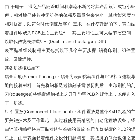
由 于电子工业之产品随着时间和潮流不断的将其产品设计成短小轻
便，相对地促使各种零组件的体积及重量愈来愈小，其功能密度也
相对提高，以符合时代潮流及客户 需求，在此变迁影响下，表面黏
着组件即成为PCB上之主要组件，其主要特性是可大幅节省空间，
以取代传统浸焊式组件(Dual In Line Package；DIP).
表面黏着组装制程主要包括以下几个主要步骤: 锡膏印刷、组件置
放、回流焊接.
其各步骤概述如下：
锡膏印刷(Stencil Printing)：锡膏为表面黏着组件与PCB相互连接导
通的接着材料，首先将钢板透过蚀刻或雷射切割后，由印刷机的刮
刀(squeegee)将锡膏经钢板上之开孔印至PCB的焊垫上，以便进入
下一步骤。
组 件置放(Component Placement)：组件置放是整个SMT制程的主
要关键技术及工作重心，其过程使用高精密的自动化置放设备，经
由计算机编程将表面黏着组件准确的置放 在已印好锡膏的PCB的焊
垫上。由于表面黏着组件之设计日趋精密，其接脚的间距也随之变