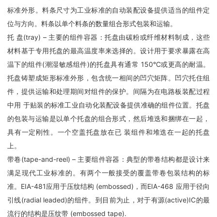
标准外形。料条尺寸为工业标准的自动装配设备提供适当的组件定
位与方向。料条以单个料条的数量组合形式包装和运输。
托 盘(tray) – 主要的组件容器：托盘由碳粉或纤维材料制成，这些
材料基于专用托盘的最高温度率来选择的。设计用于要求暴露在高
温下的组件(潮湿敏感组件)的托盘具有通常 150°C或更高的耐温。
托盘铸塑成矩形标准外形，包含统一相间的凹穴矩阵。凹穴托住组
件，提供运输和处理期间对组件的保护。间隔为在电路板装配过程
中用 于贴装的标准工业自动化装配设备提供准确的组件位置。托盘
的包装与运输是以单个托盘的组合形式，然后堆迭和捆绑在一起，
具有一定刚性。一个空盖托盘放在已 装组件和堆迭在一起的托盘
上。
带卷(tape-and-reel) – 主要组件容器：典型的带卷结构都是设计来
满足现代工业标准的。有两个一般接受的覆盖带卷包装结构的标
准。EIA-481应用于压纹结构 (embossed)，而EIA-468 应用于径向
引线(radial leaded)的组件。到目前为止，对于有源(active)IC的最
流行的结构是压纹带 (embossed tape).