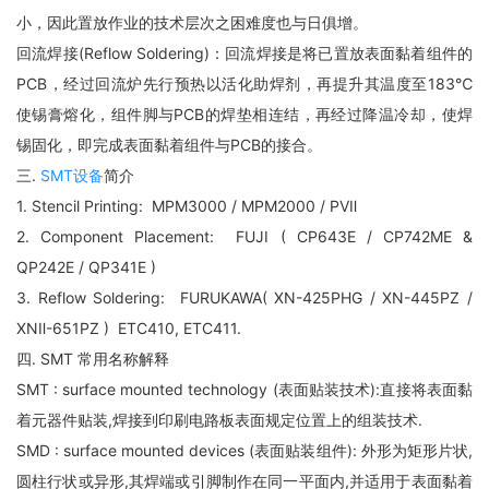
小，因此置放作业的技术层次之困难度也与日俱增。
回流焊接(Reflow Soldering)：回流焊接是将已置放表面黏着组件的
PCB，经过回流炉先行预热以活化助焊剂，再提升其温度至183℃
使锡膏熔化，组件脚与PCB的焊垫相连结，再经过降温冷却，使焊
锡固化，即完成表面黏着组件与PCB的接合。
三. 
SMT设备
简介
1. Stencil Printing:  MPM3000 / MPM2000 / PVⅡ
2. Component Placement:  FUJI ( CP643E / CP742ME & 
QP242E / QP341E ) 
3. Reflow Soldering:  FURUKAWA( XN-425PHG / XN-445PZ / 
XNⅡ-651PZ )  ETC410, ETC411.
四. SMT 常用名称解释
SMT : surface mounted technology (表面贴装技术):直接将表面黏
着元器件贴装,焊接到印刷电路板表面规定位置上的组装技术.
SMD : surface mounted devices (表面贴装组件): 外形为矩形片状,
圆柱行状或异形,其焊端或引脚制作在同一平面内,并适用于表面黏着