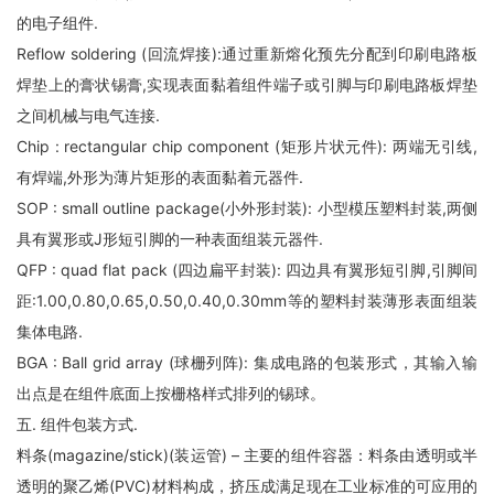
的电子组件.
Reflow soldering (回流焊接):通过重新熔化预先分配到印刷电路板
焊垫上的膏状锡膏,实现表面黏着组件端子或引脚与印刷电路板焊垫
之间机械与电气连接.
Chip : rectangular chip component (矩形片状元件): 两端无引线,
有焊端,外形为薄片矩形的表面黏着元器件.
SOP : small outline package(小外形封装): 小型模压塑料封装,两侧
具有翼形或J形短引脚的一种表面组装元器件.
QFP : quad flat pack (四边扁平封装): 四边具有翼形短引脚,引脚间
距:1.00,0.80,0.65,0.50,0.40,0.30mm等的塑料封装薄形表面组装
集体电路.
BGA : Ball grid array (球栅列阵): 集成电路的包装形式，其输入输
出点是在组件底面上按栅格样式排列的锡球。
五. 组件包装方式.
料条(magazine/stick)(装运管) – 主要的组件容器：料条由透明或半
透明的聚乙烯(PVC)材料构成，挤压成满足现在工业标准的可应用的