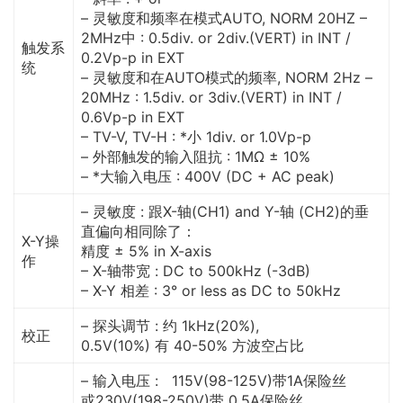
– 灵敏度和频率在模式AUTO, NORM 20HZ –
2MHz中 : 0.5div. or 2div.(VERT) in INT /
触发系
0.2Vp-p in EXT
统
– 灵敏度和在AUTO模式的频率, NORM 2Hz –
20MHz : 1.5div. or 3div.(VERT) in INT /
0.6Vp-p in EXT
– TV-V, TV-H : *小 1div. or 1.0Vp-p
– 外部触发的输入阻抗 : 1MΩ ± 10%
– *大输入电压 : 400V (DC + AC peak)
– 灵敏度 : 跟X-轴(CH1) and Y-轴 (CH2)的垂
直偏向相同除了：
X-Y操
精度 ± 5% in X-axis
作
– X-轴带宽 : DC to 500kHz (-3dB)
– X-Y 相差 : 3° or less as DC to 50kHz
– 探头调节 : 约 1kHz(20%),
校正
0.5V(10%) 有 40-50% 方波空占比
– 输入电压 : 115V(98-125V)带1A保险丝
或230V(198-250V)带 0.5A保险丝