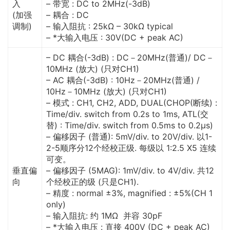
入
– 带宽 : DC to 2MHz(-3dB)
(加强
– 耦合 : DC
调制)
– 输入阻抗 : 25kΩ – 30kΩ typical
– *大输入电压 : 30V(DC + peak AC)
– DC 耦合(-3dB) : DC－20MHz(普通)/ DC－
10MHz (放大) (只对CH1)
– AC 耦合(-3dB) : 10Hz－20MHz(普通) /
10Hz－10MHz (放大) (只对CH1)
– 模式 : CH1, CH2, ADD, DUAL(CHOP(断续) :
Time/div. switch from 0.2s to 1ms, ATL(交
替) : Time/div. switch from 0.5ms to 0.2μs)
– 偏移因子 (普通): 5mV/div. to 20V/div. 以1-
2-5顺序分12个经校正级. 每级以 1:2.5 X5 连续
可变。
垂直偏
– 偏移因子 (5MAG): 1mV/div. to 4V/div. 共12
向
个经校正的级 (只是CH1).
– 精度 : normal ±3%, magnified : ±5%(CH 1
only)
– 输入阻抗: 约 1MΩ 并容 30pF
– *大输入电压 : 直接 400V (DC + peak AC)